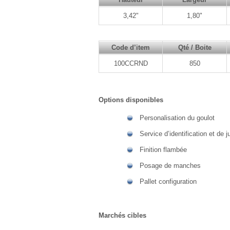
3,42"
1,80"
Code d’item
Qté / Boite
100CCRND
850
Options disponibles
Personalisation du goulot
Service d’identification et de
Finition flambée
Posage de manches
Pallet configuration
Marchés cibles