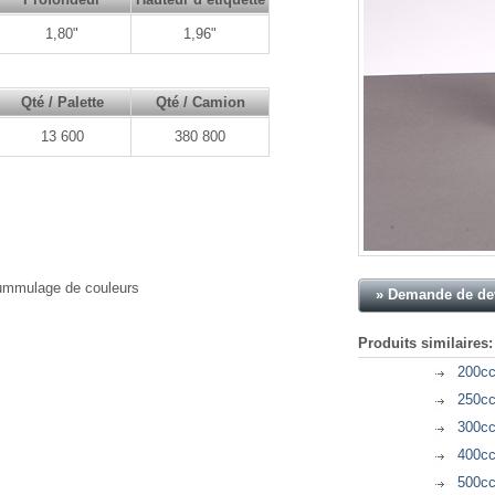
1,80"
1,96"
Qté / Palette
Qté / Camion
13 600
380 800
 jummulage de couleurs
» Demande de de
Produits similaires:
200cc
250cc
300cc
400cc
500cc