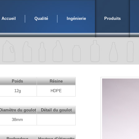
Accueil
Qualité
Ingénierie
Produits
Poids
Résine
12g
HDPE
Diamètre du goulot
Détail du goulot
38mm
Profondeur
Hauteur d’étiquette