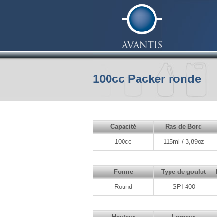
100cc Packer ronde
Capacité
Ras de Bord
100cc
115ml / 3,89oz
Forme
Type de goulot
Round
SPI 400
Hauteur
Largeur