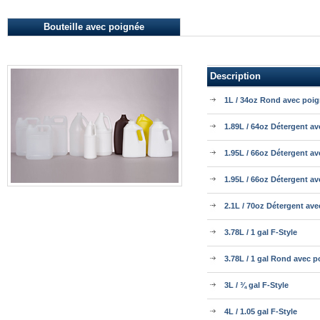
Bouteille avec poignée
Description
1L / 34oz Rond avec poi
1.89L / 64oz Détergent a
1.95L / 66oz Détergent a
1.95L / 66oz Détergent a
2.1L / 70oz Détergent av
3.78L / 1 gal F-Style
3.78L / 1 gal Rond avec 
3L / ¾ gal F-Style
4L / 1.05 gal F-Style