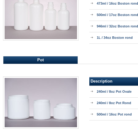
473ml / 16oz Boston ron
500ml / 17oz Boston ron
946ml / 32oz Boston ron
1L / 34oz Boston rond
Pot
Description
240ml / 8oz Pot Ovale
240ml / 8oz Pot Rond
500ml / 16oz Pot rond