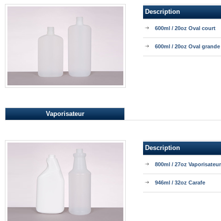
Description
600ml / 20oz Oval court
600ml / 20oz Oval grande
Vaporisateur
Description
800ml / 27oz Vaporisateur
946ml / 32oz Carafe