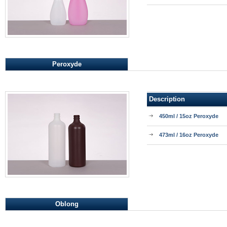
Peroxyde
Description
450ml / 15oz Peroxyde
473ml / 16oz Peroxyde
Oblong