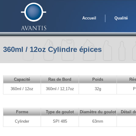
Accueil
Qualité
360ml / 12oz Cylindre épices
Capacité
Ras de Bord
Poids
Rés
360ml / 12oz
360ml / 12,17oz
32g
P
Forme
Type de goulot
Diamètre du goulot
Détail d
Cylinder
SPI 485
63mm