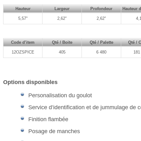
Hauteur
Largeur
Profondeur
Hauteur d
5,57"
2,62"
2,62"
4,
Code d’item
Qté / Boite
Qté / Palette
Qté / 
12OZSPICE
405
6 480
181
Options disponibles
Personalisation du goulot
Service d’identification et de jummulage de 
Finition flambée
Posage de manches