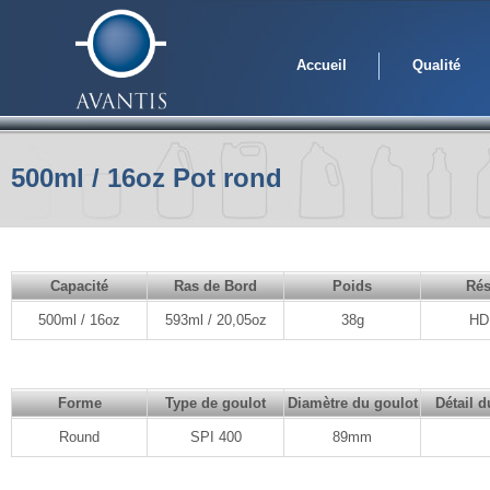
Accueil
Qualité
500ml / 16oz Pot rond
Capacité
Ras de Bord
Poids
Rés
500ml / 16oz
593ml / 20,05oz
38g
HD
Forme
Type de goulot
Diamètre du goulot
Détail d
Round
SPI 400
89mm