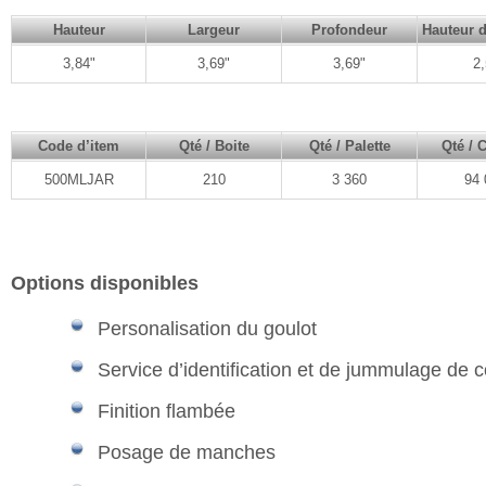
Hauteur
Largeur
Profondeur
Hauteur d
3,84"
3,69"
3,69"
2,
Code d’item
Qté / Boite
Qté / Palette
Qté / 
500MLJAR
210
3 360
94 
Options disponibles
Personalisation du goulot
Service d’identification et de jummulage de 
Finition flambée
Posage de manches